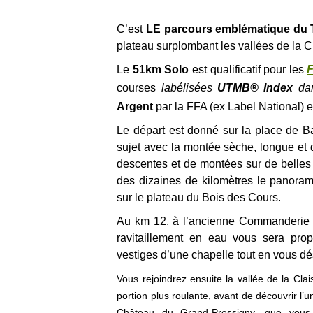
C’est
LE parcours emblématique du T
plateau surplombant les vallées de la C
Le
51km Solo
est qualificatif pour les
F
courses
labélisées
UTMB® Index
dan
Argent
par la FFA (ex Label National) e
Le départ est donné sur la place de Ba
sujet avec la montée sèche, longue et 
descentes et de montées sur de belles
des dizaines de kilomètres le panoram
sur le plateau du Bois des Cours.
Au km 12, à l’ancienne Commanderie de
ravitaillement en eau vous sera prop
vestiges d’une chapelle tout en vous dé
Vous rejoindrez ensuite la vallée de la Cla
portion plus roulante, avant de découvrir l’
Château du Grand-Pressigny, que vous