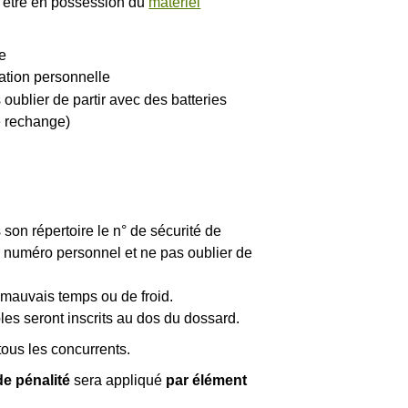
t être en possession du
matériel
le
tation personnelle
 oublier de partir avec des batteries
e rechange)
 son répertoire le n° de sécurité de
n numéro personnel et ne pas oublier de
mauvais temps ou de froid.
les seront inscrits au dos du dossard.
tous les concurrents.
de pénalité
sera appliqué
par élément