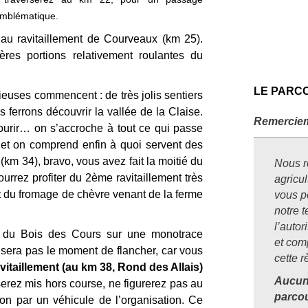
 emblématique.
’au ravitaillement de Courveaux (km 25).
ières portions relativement roulantes du
LE PARC
ieuses commencent : de très jolis sentiers
 ferrons découvrir la vallée de la Claise.
Remercie
ourir… on s’accroche à tout ce qui passe
et on comprend enfin à quoi servent des
km 34), bravo, vous avez fait la moitié du
Nous r
pourrez profiter du 2ème ravitaillement très
agricul
 du fromage de chèvre venant de la ferme
vous p
notre t
l’auto
u du Bois des Cours sur une monotrace
et com
sera pas le moment de flancher, car vous
cette r
avitaillement (au km 38, Rond des Allais)
Aucun
serez mis hors course, ne figurerez pas au
parcou
n par un véhicule de l’organisation. Ce