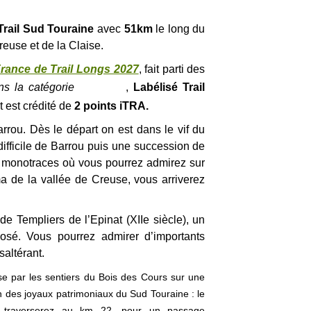
rail Sud Touraine
avec
51km
le long du
reuse et de la Claise.
rance de Trail Longs 2027
, fait parti des
s la catégorie
,
Labélisé Trail
t est crédité de
2 points iTRA.
rrou. Dès le départ on est dans le vif du
difficile de Barrou puis une succession de
 monotraces où vous pourrez admirez sur
a de la vallée de Creuse, vous arriverez
 Templiers de l’Epinat (XIIe siècle), un
osé. Vous pourrez admirer d’importants
saltérant.
ise par les sentiers du Bois des Cours sur une
un des joyaux patrimoniaux du Sud Touraine : le
 traverserez au km 22, pour un passage