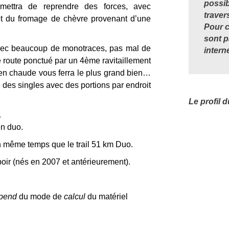
possib
rmettra de reprendre des forces, avec
traver
et du fromage de chèvre provenant d’une
Pour c
sont p
vec beaucoup de monotraces, pas mal de
interne
de route ponctué par un 4ème ravitaillement
en chaude vous ferra le plus grand bien…
 des singles avec des portions par endroit
Le profil 
…
en duo.
n même temps que le trail 51 km Duo.
poir (nés en 2007 et antérieurement).
pend
du mode de
calcul
du matériel