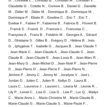
G. , Christèle L. , Christian B. , Christian M. , Christian V. ,
Claudette G. , Colette N. , Corinne B. , Daniel G. , Danielle
M. , Didier M. , Didier M. , Dominique B. , Dominique M. ,
Dominique P. , Elisée R. , Emeline C. , Eric T. , Eric T. ,
Evelise F. , Fabien P. , Fabienne B. , Fabrice B. , Florent B.
, Franck S. , Franck D. , Francois L. , Francoise C. ,
Françoise A. , Frans B. , Frédéric M. , Georges A. , Gérard
D. , Ghislaine S. , Gilles B. , Grégory D. , Hélène B. , Inès
G. , Iphygénie T. , Isabelle G. , Jacques B. , Jean Claude T.
, Jean Marie C. , Jean-Claude A. , Jean-Claude S. , Jean-
Claude B. , Jean-Claude E. , Jean-Louis B. , Jean-Marc R. ,
Jean-Mary G. , Jean-Michel D. , Jean-Noël P. , Jean-Pierre
D. , Jean-Pierre D. , Jean-Pierre F. , Jean-Pierre N. ,
Jérôme P. , Jimmy C. , Jimmy M. , Jocelyne V. , Joel L. ,
Jordan D. , Julien C. , Julien R. , Kellyo D. , Laura B. ,
Laura C. , Laurence J. , Laurent L. , Léana M. , Léonie R. ,
Lily P. , Lionel C. , Lisa D. , Lisa G. , Lise P. , Luc Q. , Mailys
C. , Marie-Anne L. , Marie-Christine M. , Marie-Claude B. ,
Marie-Claude G. , Marie-Claude S. , Marie-Paule F. ,