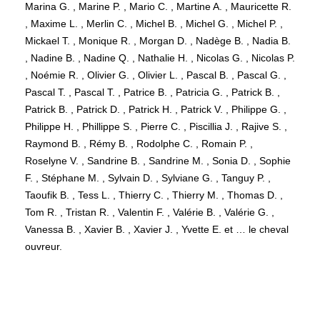
Marina G. , Marine P. , Mario C. , Martine A. , Mauricette R.
, Maxime L. , Merlin C. , Michel B. , Michel G. , Michel P. ,
Mickael T. , Monique R. , Morgan D. , Nadège B. , Nadia B.
, Nadine B. , Nadine Q. , Nathalie H. , Nicolas G. , Nicolas P.
, Noémie R. , Olivier G. , Olivier L. , Pascal B. , Pascal G. ,
Pascal T. , Pascal T. , Patrice B. , Patricia G. , Patrick B. ,
Patrick B. , Patrick D. , Patrick H. , Patrick V. , Philippe G. ,
Philippe H. , Phillippe S. , Pierre C. , Piscillia J. , Rajive S. ,
Raymond B. , Rémy B. , Rodolphe C. , Romain P. ,
Roselyne V. , Sandrine B. , Sandrine M. , Sonia D. , Sophie
F. , Stéphane M. , Sylvain D. , Sylviane G. , Tanguy P. ,
Taoufik B. , Tess L. , Thierry C. , Thierry M. , Thomas D. ,
Tom R. , Tristan R. , Valentin F. , Valérie B. , Valérie G. ,
Vanessa B. , Xavier B. , Xavier J. , Yvette E. et … le cheval
ouvreur.