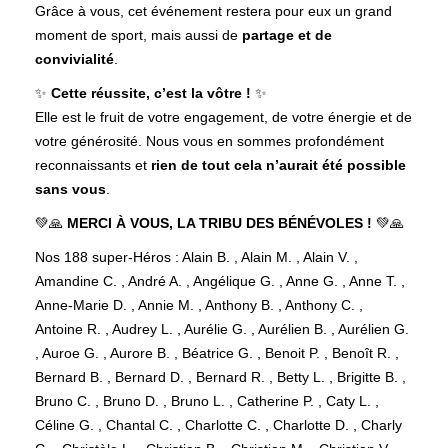
Grâce à vous, cet événement restera pour eux un grand
moment de sport, mais aussi de
partage et de
convivialité
.
✨
Cette réussite, c’est la vôtre !
✨
Elle est le fruit de votre engagement, de votre énergie et de
votre générosité. Nous vous en sommes profondément
reconnaissants et
rien de tout cela n’aurait été possible
sans vous
.
💚🙏
MERCI À VOUS, LA TRIBU DES BÉNÉVOLES !
💚🙏
Nos 188 super-Héros : Alain B. , Alain M. , Alain V. ,
Amandine C. , André A. , Angélique G. , Anne G. , Anne T. ,
Anne-Marie D. , Annie M. , Anthony B. , Anthony C. ,
Antoine R. , Audrey L. , Aurélie G. , Aurélien B. , Aurélien G.
, Auroe G. , Aurore B. , Béatrice G. , Benoit P. , Benoît R. ,
Bernard B. , Bernard D. , Bernard R. , Betty L. , Brigitte B. ,
Bruno C. , Bruno D. , Bruno L. , Catherine P. , Caty L. ,
Céline G. , Chantal C. , Charlotte C. , Charlotte D. , Charly