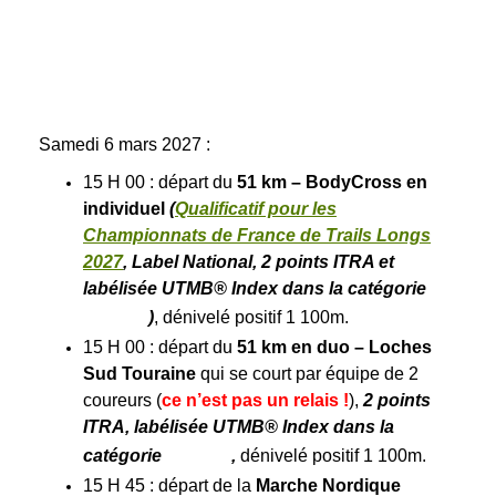
Samedi 6
mars 2027 :
15 H 00 : départ du
51 km –
BodyCross
en
individuel
(
Qualificatif pour les
Championnats de France de Trails Longs
2027
, Label National, 2 points ITRA et
labélisée UTMB® Index dans la catégorie
)
, dénivelé positif 1 100m.
15 H 00 : départ du
51 km
en duo
– Loches
Sud Touraine
qui se court par équipe de 2
coureurs (
ce n’est pas un relais !
),
2 points
ITRA, labélisée UTMB® Index dans la
catégorie
,
dénivelé positif 1 100m.
15 H 45 : départ de la
Marche Nordique